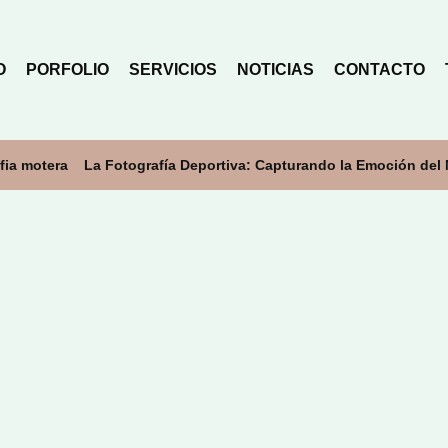
O
PORFOLIO
SERVICIOS
NOTICIAS
CONTACTO
fia motera
La Fotografía Deportiva: Capturando la Emoción del